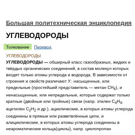
Большая политехническая энциклопедия
УГЛЕВОДОРОДЫ
Толкование
Перевод
УГЛЕВОДОРОДЫ
УГЛЕВОДОРОДЫ —
обширный класс газообразных, жидких и
твёрдых органических соединений, в состав молекул которых
входят только атомы углерода и водорода. В зависимости от
строения и свойств различают У.: насыщенные, или
предельные (простейший представитель — метан СН
), и
4
ненасыщенные, или непредельные, которые содержат только
кратные (двойные или тройные) связи (напр. этилен С
Н
,
4
4
ацетилен С
Н
и др.), ациклические, в которых атомы углерода
2
2
соединены в прямые или разветвлённые цепи, и
алициклические, в которых атомы углерода соединены в
неароматические кольца(циклы), напр. циклопропан