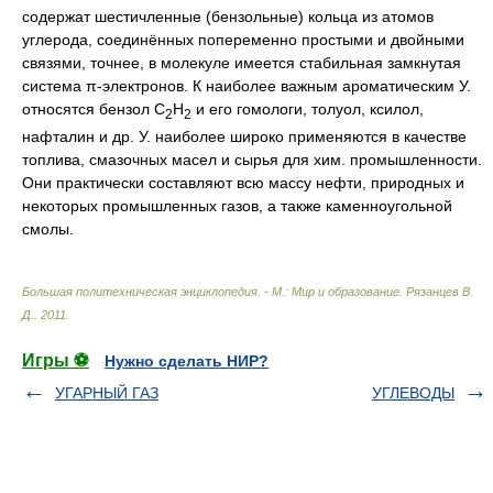
содержат шестичленные (бензольные) кольца из атомов
углерода, соединённых попеременно простыми и двойными
связями, точнее, в молекуле имеется стабильная замкнутая
система π-электронов. К наиболее важным ароматическим У.
относятся бензол С
Н
и его гомологи, толуол, ксилол,
2
2
нафталин и др. У. наиболее широко применяются в качестве
топлива, смазочных масел и сырья для хим. промышленности.
Они практически составляют всю массу нефти, природных и
некоторых промышленных газов, а также каменноугольной
смолы.
Большая политехническая энциклопедия. - М.: Мир и образование
.
Рязанцев В.
Д.
.
2011
.
Игры ⚽
Нужно сделать НИР?
УГАРНЫЙ ГАЗ
УГЛЕВОДЫ