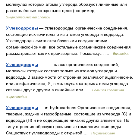
молекулах которых атомы углерода образуют линейные или
разветвлённые «открытые» цепи (например,… …
Энциклопедический словарь
Углеводороды
— Углеводороды органические соединения,
состоящие исключительно из атомов углерода и водорода.
Углеводороды считаются базовыми соединениями
органической химии, все остальные органические соединения
рассматривают как их производные. Поскольку… …
Википедия
Углеводороды
— класс органических соединений,
молекулы которых состоят только из атомов углерода и
водорода. В зависимости от строения различают ациклические,
или алифатические, У., в молекулах которых атомы углерода
связаны друг с другом в линейные или …
Большая советская
энциклопедия
Углеводороды
— ► hydrocarbons Органические соединения,
твердые, жидкие и газообразные, состоящие из углерода (С) и
водорода (Н) и не содержащие никаких других элементов. По
типу строения образуют различные гомологические ряды.
Существуют углеводороды с открытой …
Нефтегазовая